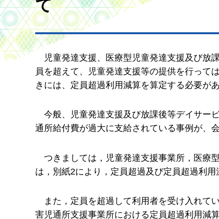
て
児
童発達支援、医療型児童発達支援及び放
員を超えて、児童発達支援等の提供を行って
きには、定員超過利用減算を算定する必要が
今
般、児童発達支援及び放課後等デイサー
通所給付費が過大に支給されている事例が、
つきましては
，児童発達支援事業所，医療
は，別紙2により，定員超過及び定員超過利用
また
，定員を超過して利用者を受け入れて
害児通所支援事業所における定員超過利用減