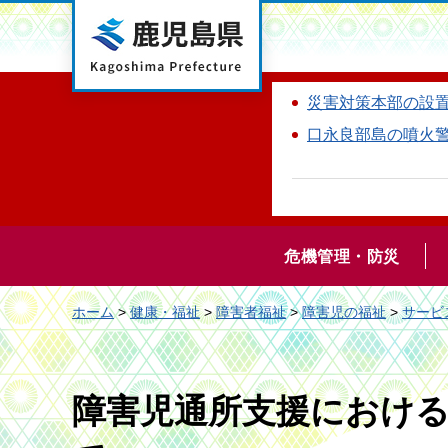
鹿児島県
災害対策本部の設
口永良部島の噴火
危機管理・防災
ホーム
>
健康・福祉
>
障害者福祉
>
障害児の福祉
>
サービ
障害児通所支援におけ