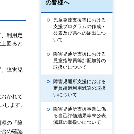
の皆様へ
児童発達支援等における
支援プログラムの作成・
公表及び県への届出につ
て、利用定
いて
数上回ると
障害児通所支援における
児童指導員等加配加算の
取扱いについて
ず、障害児
障害児通所支援における
定員超過利用減算の取扱
いについて
におかれて
いします。
障害児通所支援事業に係
る自己評価結果等未公表
減算の取扱いについて
別添の「障
要否の確認