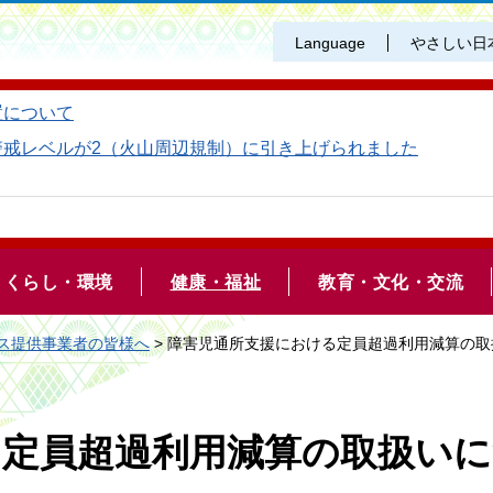
Language
やさしい日
置について
警戒レベルが2（火山周辺規制）に引き上げられました
くらし・環境
健康・福祉
教育・文化・交流
ス提供事業者の皆様へ
> 障害児通所支援における定員超過利用減算の
る定員超過利用減算の取扱い