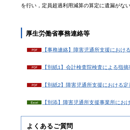
を行い，定員超過利用減算の算定に遺漏がな
厚生労働省事務連絡等
【事務連絡】障害児通所支援における
【別紙1】会計検査院検査による指摘事
【別紙2】障害児通所支援における定員
【別添】障害児通所支援事業所における
よくあるご質問