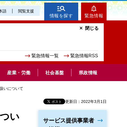
本語
閲覧支援
情報を探す
緊急情報
閉じる
緊急情報一覧
緊急情報RSS
産業・労働
社会基盤
県政情報
取扱いについて
更新日：2022年3月1日
につい
サービス提供事業者