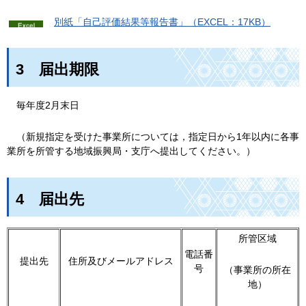
別
紙「自己評価結果等報告書」（EXCEL：17KB）
3
届
出期限
毎
年度2月末日
（新規指定を受けた事業所については，指定日から1年以内に各事
業所を所管する地域振興局・支庁へ提出してください。）
4
届
出先
所管区域
電話番
提出先
住所及びメールアドレス
号
（事業所の所在
地）