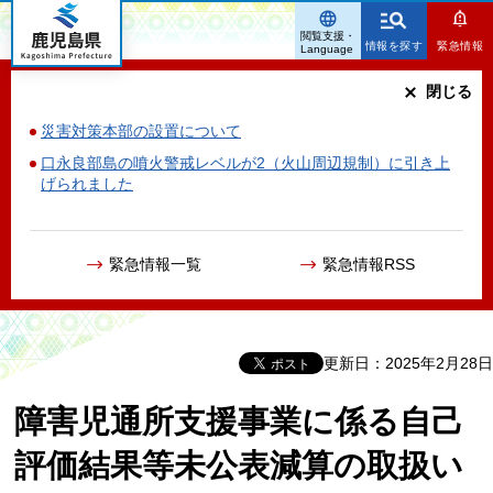
鹿児島県
閲覧支援・
情報を探す
緊急情報
Language
閉じる
災害対策本部の設置について
口永良部島の噴火警戒レベルが2（火山周辺規制）に引き上
げられました
緊急情報一覧
緊急情報RSS
更新日：2025年2月28日
障害児通所支援事業に係る自己
評価結果等未公表減算の取扱い