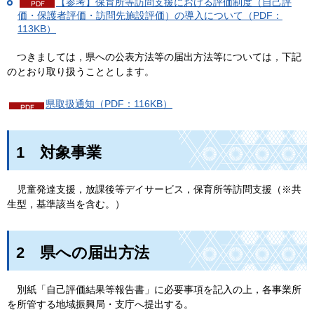
【参考】保育所等訪問支援における評価制度（自己評
価・保護者評価・訪問先施設評価）の導入について（PDF：
113KB）
つきましては
，県への公表方法等の届出方法等については，下記
のとおり取り扱うこととします。
県取扱通知（PDF：116KB）
1
対
象事業
児
童発達支援，放課後等デイサービス，保育所等訪問支援（※共
生型，基準該当を含む。）
2
県
への届出方法
別
紙「自己評価結果等報告書」に必要事項を記入の上，各事業所
を所管する地域振興局・支庁へ提出する。