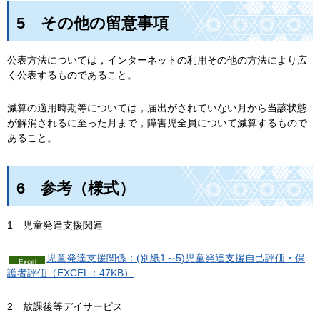
5
そ
の他の留意事項
公表方法については，インターネットの利用その他の方法により広
く公表するものであること。
減算の適用時期等については，届出がされていない月から当該状態
が解消されるに至った月まで，障害児全員について減算するもので
あること。
6
参
考（様式）
1
児
童発達支援関連
児童発達支援関係：(別紙1～5)児童発達支援自己評価・保
護者評価（EXCEL：47KB）
2
放
課後等デイサービス