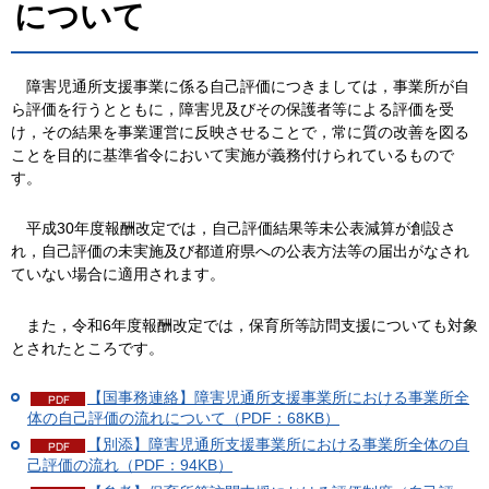
について
障
害児通所支援事業に係る自己評価につきましては，事業所が自
ら評価を行うとともに，障害児及びその保護者等による評価を受
け，その結果を事業運営に反映させることで，常に質の改善を図る
ことを目的に基準省令において実施が義務付けられているもので
す。
平成30年度報酬改定では，
自己評価結果等未公表減算が創設さ
れ，自己評価の未実施及び都道府県への公表方法等の届出がなされ
ていない場合に適用されます。
また，令和6年度報酬改定では，保育所等訪問支援についても対象
とされたところです。
【国事務連絡】障害児通所支援事業所における事業所全
体の自己評価の流れについて（PDF：68KB）
【別添】障害児通所支援事業所における事業所全体の自
己評価の流れ（PDF：94KB）