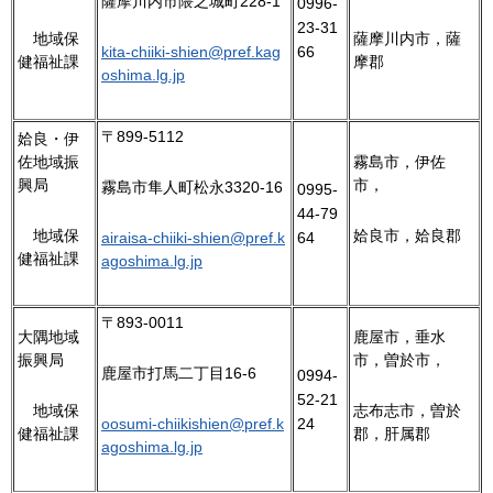
薩摩川内市隈之城町228-1
0996-
23-31
地
域保
薩摩川内市，薩
66
kita-chiiki-shien@pref.kag
健福祉課
摩郡
oshima.lg.jp
〒899-5112
姶良・伊
佐地域振
霧島市，伊佐
興局
市，
霧島市隼人町松永3320-16
0995-
44-79
地
域保
姶良市，姶良郡
64
airaisa-chiiki-shien@pref.k
健福祉課
agoshima.lg.jp
〒893-0011
大隅地域
鹿屋市，垂水
振興局
市，曽於市，
鹿屋市打馬二丁目16-6
0994-
52-21
地
域保
志布志市，曽於
24
oosumi-chiikishien@pref.k
健福祉課
郡，肝属郡
agoshima.lg.jp