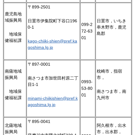
〒899-2501
鹿児島地
域振興局
日置市，いちき
日置市伊集院町下谷口196
099-2
串木野市，鹿児
0-1
72-63
島郡
地
域保
01
健福祉課
kago-chiiki-shien@pref.ka
goshima.lg.jp
〒897-0001
南薩地域
枕崎市，指宿
振興局
市，
南さつま市加世田村原二丁
0993-
目1-1
53-80
地
域保
南さつま市，南
01
健福祉課
九州市
minami-chiikishien@pref.k
agoshima.lg.jp
〒895-0041
北薩地域
阿久根市，出水
振興局
市，出水郡，