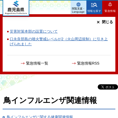
鹿児島県
閲覧支援・
情報を探す
緊急情報
Language
閉じる
災害対策本部の設置について
口永良部島の噴火警戒レベルが2（火山周辺規制）に引き上
げられました
緊急情報一覧
緊急情報RSS
鳥インフルエンザ関連情報
鳥インフルエンザに関する健康関連情報